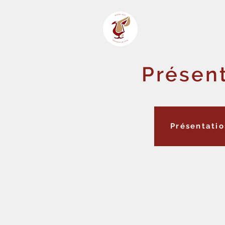
Présen
Présentati