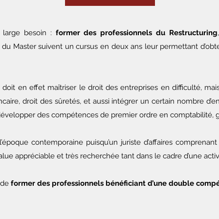
 large besoin :
former des professionnels du Restructuring
s du Master suivent un cursus en deux ans leur permettant d’ob
 doit en effet maîtriser le droit des entreprises en difficulté, m
bancaire, droit des sûretés, et aussi intégrer un certain nombre d’e
velopper des compétences de premier ordre en comptabilité, ges
’époque contemporaine puisqu’un juriste d’affaires comprenan
alue appréciable et très recherchée tant dans le cadre d’une acti
c de
former des professionnels bénéficiant d’une double comp