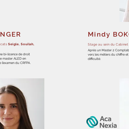
INGER
Mindy BO
ocats
Seigle, Souilah,
Stage au sein du Cabinet
Après un Master 2 Comptabili
e bi-licence de droit
vers les métiers du chiffre et
é le master ALED en
difficulté.
ite l’examen du CRFPA.