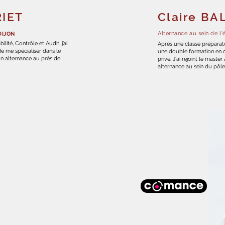
RIET
Claire BA
Alternance au sein de l
DIJON
ité, Contrôle et Audit, j’ai
Après une classe préparato
de me spécialiser dans le
une double formation en dr
on alternance au près de
privé. J'ai rejoint le mast
alternance au sein du pôl