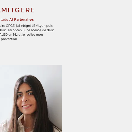
LMITGERE
'étude
AJ Partenaires
ire CPGE, j'ai intégré l'EMLyon puis
oit. J'ai obtenu une licence de droit
er ALED en M2 et je réalise mon
e prévention.