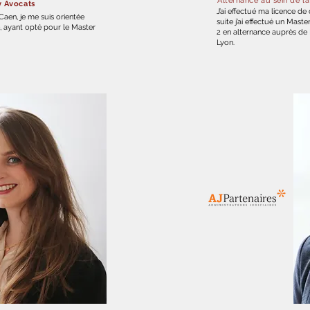
Alternance au sein de l
y Avocats
J’ai effectué ma licence de 
aen, je me suis orientée
suite j’ai effectué un Maste
té, ayant opté pour le Master
2 en alternance auprès de 
Lyon.