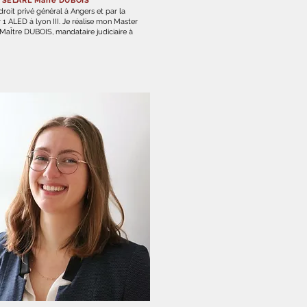
a
SELARL Marie DUBOIS
droit privé général à Angers et par la
r 1 ALED à lyon III. Je réalise mon Master
MaÎtre DUBOIS, mandataire judiciaire à